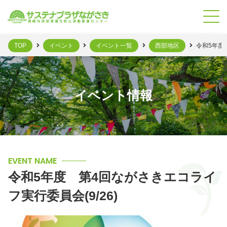
TOP
イベント
イベント一覧
西部地区
令和5年度
イベント情報
EVENT NAME
令和5年度 第4回ながさきエコライ
フ実行委員会(9/26)