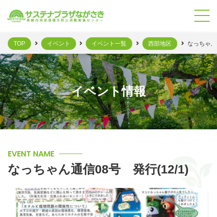
TOP
イベント
イベント一覧
西部地区
なっちゃん通
イベント情報
EVENT NAME
なっちゃん通信08号 発行(12/1)