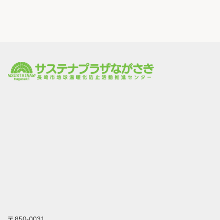
〒850-0031