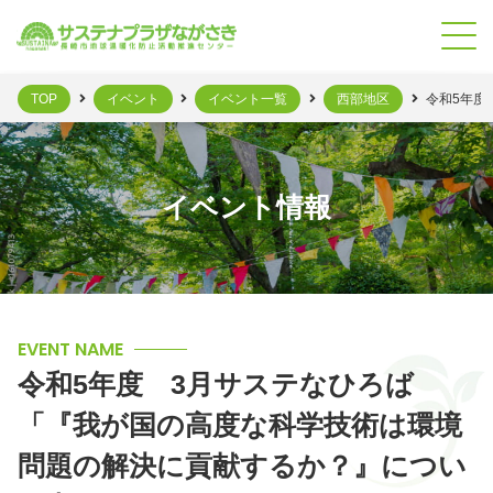
TOP
イベント
イベント一覧
西部地区
令和5年度
イベント情報
EVENT NAME
令和5年度 3月サステなひろば
「『我が国の高度な科学技術は環境
問題の解決に貢献するか？』につい