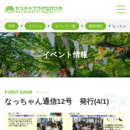
TOP
イベント
イベント一覧
西部地区
なっちゃん通
イベント情報
EVENT NAME
なっちゃん通信12号 発行(4/1)