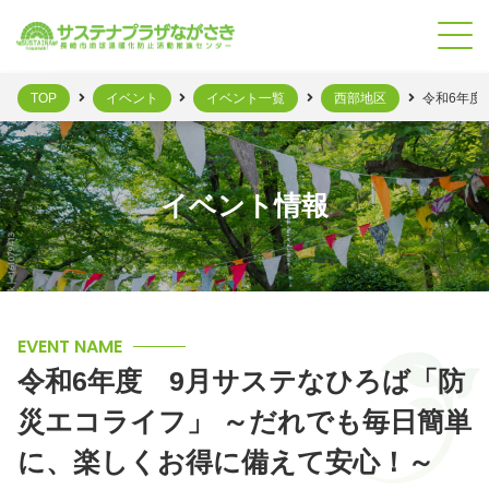
TOP
イベント
イベント一覧
西部地区
令和6年度
イベント情報
EVENT NAME
令和6年度 9月サステなひろば「防
災エコライフ」 ～だれでも毎日簡単
に、楽しくお得に備えて安心！～