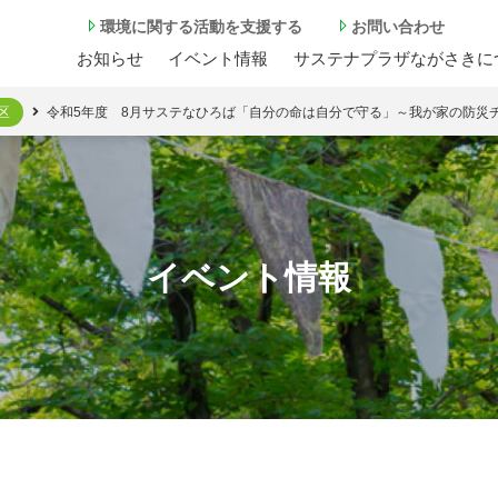
環境に関する活動を⽀援する
お問い合わせ
お知らせ
イベント情報
サステナプラザながさきに
区
令和5年度 8月サステなひろば「自分の命は自分で守る」～我が家の防災チェ
イベント情報