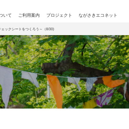
ついて
ご利⽤案内
プロジェクト
ながさきエコネット
ックシートをつくろう～（8/30)